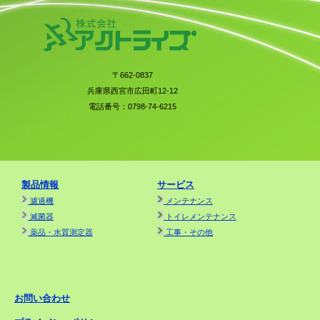
〒662-0837
兵庫県西宮市広田町12-12
電話番号：0798-74-6215
製品情報
サービス
濾過機
メンテナンス
滅菌器
トイレメンテナンス
薬品・水質測定器
工事・その他
お問い合わせ