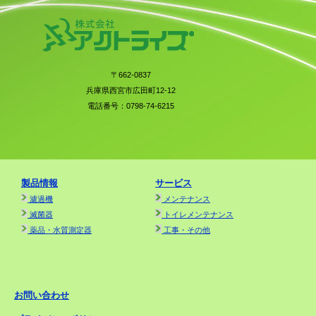
〒662-0837
兵庫県西宮市広田町12-12
電話番号：0798-74-6215
製品情報
サービス
濾過機
メンテナンス
滅菌器
トイレメンテナンス
薬品・水質測定器
工事・その他
お問い合わせ