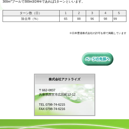
3
300m
プールで300m3/24Hrであれば1ターンといいます。
ターン数（日）
1
2
3
4
5
除去率（%）
65
88
96
98
99
※日本曹達株式会社の許可を得て掲載しています
株式会社アクトライズ
〒662-0837
兵庫県西宮市広田町12-12
TEL 0798-74-6215
FAX 0798-74-6216