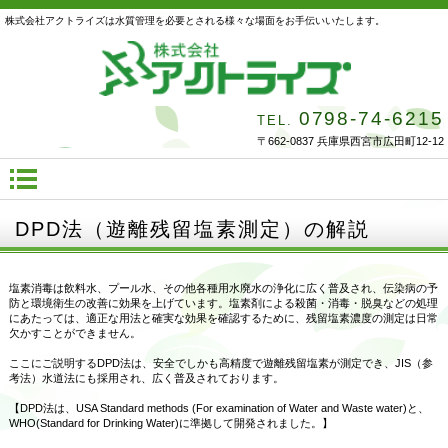
株式会社アクトライズは水質管理を必要とされる様々な場面をお手伝いいたします。
0798-74-6215
TEL.
〒662-0837 兵庫県西宮市広田町12-12
DPD法（遊離残留塩素測定）の解説
塩素消毒は飲料水、プール水、その他各種用水廃水の浄化に広く普及され、伝染病の予
防と環境衛生の改善に効果を上げています。塩素剤による殺菌・消毒・脱臭などの処理
にあたっては、適正な用法と確実な効果を確認するために、残留塩素濃度の測定は日常
欠かすことができません。
ここにご説明するDPD法は、安全でしかも高精度で遊離残留塩素が測定でき、JIS（参
考法）水道法にも採用され、広く普及されております。
【DPD法は、USA Standard methods (For examination of Water and Waste water)と、
WHO(Standard for Drinking Water)に準拠して開発されました。】