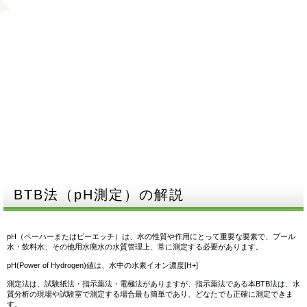
BTB法（pH測定）の解説
pH（ペーハーまたはピーエッチ）は、水の性質や作用にとって重要な要素で、プール
水・飲料水、その他用水廃水の水質管理上、常に測定する必要があります。
pH(Power of Hydrogen)値は、水中の水素イオン濃度[H+]
測定法は、試験紙法・指示薬法・電極法がありますが、指示薬法である本BTB法は、水
質分析の現場や試験室で測定する場合最も簡単であり、どなたでも正確に測定できま
す。