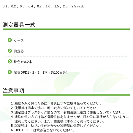
0.1 、0.2 、0.3 、0.4 、0.7 、1.0 、1.5 、2.0 、2.5 mg/L
測定器具一式
ケース
測定器
比色セル2本
試薬DPD1・2・3 1本（約100回分）
注意事項
精度を永く保つために、器具は丁寧に取り扱ってください。
使用後は清水で洗い、乾いた布で拭いておいてください。
測定器はプラスチック製なので、有機溶媒は絶対に使用しないでください。
通常の使い方では殆ど危険性はありませんが、目や口に薬液が入らないように
注意してください。また、使用後は手をよく洗ってください。
試薬類は、幼児の手が届かない冷暗所に保管してください。
DPD1・2・3は飲み込まないでください。