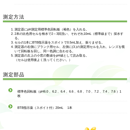
測定方法
測定器にpH測定用標準色回転板（褐色）を入れる。
2本の比色用セルを検水で2～3回洗い、それぞれ10mL（標準線まで）採水す
る。
セルの1本にBTB指示薬をスポイトで0.5mL加え、振りまぜる。
測定器の右側にブランク用セル、左側に(3.)の測定用セルを入れ、レンズを覗
いて回転板を回し、同一色調に合わせる。
測定器の左上の小窓の数値をpH値として読み取る。
（セルは使用後よく洗ってください。）
測定部品
標準色回転板（pH6.0 、6.2 、6.4 、6.6 、6.8 、7.0 、7.2 、7.4 、7.6 ）1
枚
BTB指示薬（スポイト付）20mL 1本