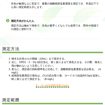
呈色が敏感な上に安定で、微量の遊離残留塩素濃度を測定でき、常温以下で
も高い測定精度を示します。
測定方法がかんたん
測定方法は極めて簡単で、呈色が素早くどなたでも使用でき、野外や現場で
の測定に便利です。
測定方法
検水を比色セルの標線（10mL）まで採水する。
次に、DPD1・2・3を1回分加え、軽く振りまぜて発色させる。その際、検水に
指が触れないよう注意してください。
直ちに、測定器の回転標準色と比色して、遊離残留塩素濃度を読み取る。（A
mg/L)
総残留塩素測定の場合は、(3.)の読み取り後、ヨードカリ結晶約0.5gを追加し、
軽く振りまぜて測定する。（B mg/L)
B － A = 結合残留塩素 (mg/L)
測定範囲