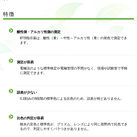
特徴
酸性側・アルカリ性側の測定
BTB指示薬は、酸性（黄）～中性～アルカリ性（青）の発色で測定でき
ます。
測定が容易
電極法のような標準検定や電極管理の手間がなく、現場や試験室で手軽
に測定できます。
誤差が少ない
0.2刻みの9段階の標準色による比色のため、誤差が殆どありません。
比色の判定が容易
検水の呈色と標準色が、プリズム、レンズにより同じ視野内で比色でき
るので、判定しやすくバラつきがありません。