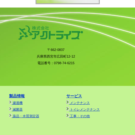
〒662-0837
兵庫県西宮市広田町12-12
電話番号：0798-74-6215
製品情報
サービス
濾過機
メンテナンス
滅菌器
トイレメンテナンス
薬品・水質測定器
工事・その他