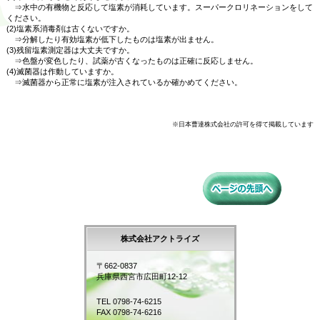
⇒水中の有機物と反応して塩素が消耗しています。スーパークロリネーションをして
ください。
(2)塩素系消毒剤は古くないですか。
⇒分解したり有効塩素が低下したものは塩素が出ません。
(3)残留塩素測定器は大丈夫ですか。
⇒色盤が変色したり、試薬が古くなったものは正確に反応しません。
(4)滅菌器は作動していますか。
⇒滅菌器から正常に塩素が注入されているか確かめてください。
※日本曹達株式会社の許可を得て掲載しています
株式会社アクトライズ
〒662-0837
兵庫県西宮市広田町12-12
TEL 0798-74-6215
FAX 0798-74-6216