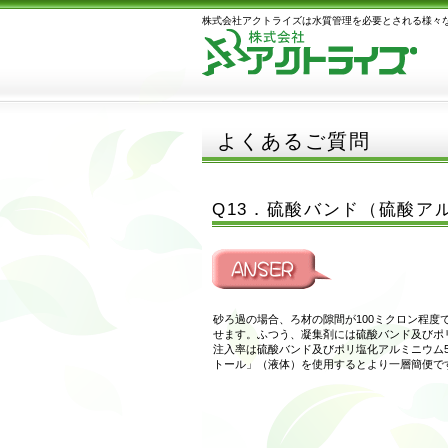
株式会社アクトライズは水質管理を必要とされる様々
よくあるご質問
Q13．硫酸バンド（硫酸ア
砂ろ過の場合、ろ材の隙間が100ミクロン程
せます。ふつう、凝集剤には硫酸バンド及びポ
注入率は硫酸バンド及びポリ塩化アルミニウム5
トール」（液体）を使用するとより一層簡便で