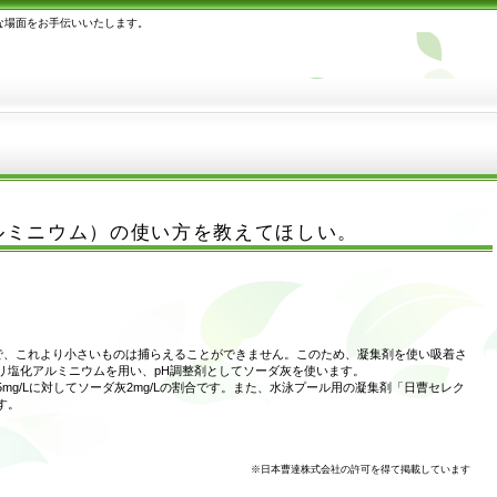
な場面をお手伝いいたします。
ルミニウム）の使い方を教えてほしい。
度で、これより小さいものは捕らえることができません。このため、凝集剤を使い吸着さ
リ塩化アルミニウムを用い、pH調整剤としてソーダ灰を使います。
mg/Lに対してソーダ灰2mg/Lの割合です。また、水泳プール用の凝集剤「日曹セレク
す。
※日本曹達株式会社の許可を得て掲載しています